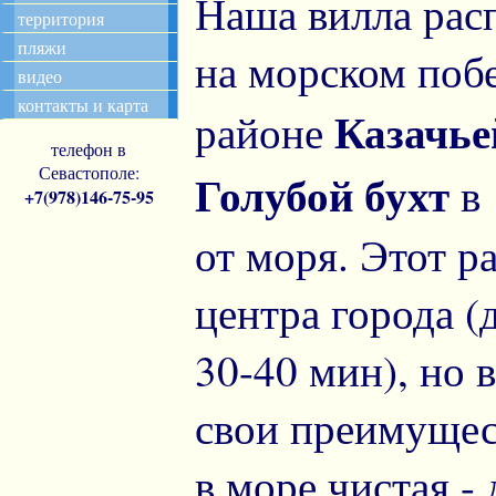
Наша вилла рас
территория
пляжи
на морском поб
видео
контакты и карта
Казачье
районе
телефон в
Севастополе:
Голубой бухт
в 
+7(978)146-75-95
от моря. Этот р
центра города (
30-40 мин), но 
свои преимущест
в море чистая -