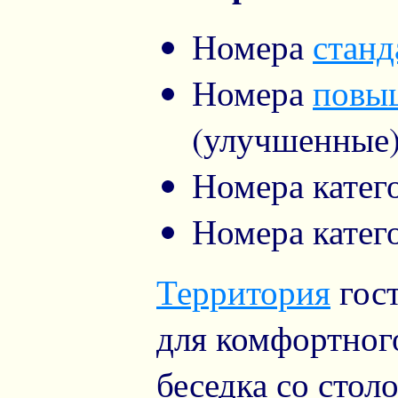
Номера
станд
Номера
повы
(улучшенные
Номера кате
Номера кате
Территория
гос
для комфортного
беседка со стол