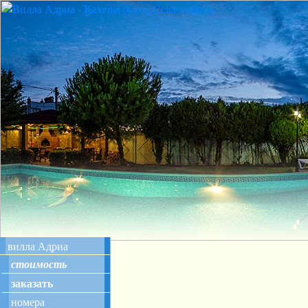
вилла Адриа
стоимость
заказать
номера